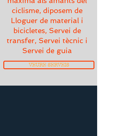
màxima als amants del
ciclisme, diposem de
Lloguer de material i
bicicletes, Servei de
transfer, Servei tècnic i
Servei de guia
VEURE SERVEIS