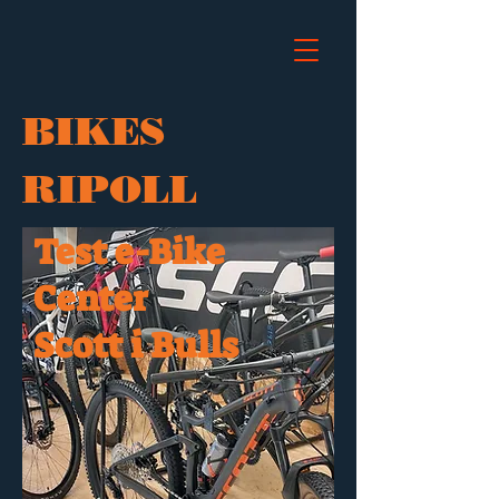
BIKES
RIPOLL
Test e-Bike
Center
Scott i Bulls