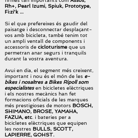
firmes tan importants com
Assos,
Rh+, Pearl Izumi, Spiuk, Prototype,
Fi:zi'k ...
Si el que prefereixes és gaudir del
paisatge i desconnectar desplaçant-
vos amb bicicleta, també tenim tot
un ampli ventall de components i
accessoris de
cicloturisme
que us
permetran anar segurs i tranquils
durant la vostra aventura.
Avui en dia, el segment més creixent,
important i nou és el món de les
e-
bikes i nosaltres a Bikes Ripoll som
especialistes
en bicicletes elèctriques
i els nostres mecànics han fet
formacions oficials de les marques
més prestigioses de motors
BOSCH,
SHIMANO, BROSE, YAMAHA,
FAZUA, etc
. i bateries per a
bicicletes elèctriques que equipen
les nostres
BULLS, SCOTT,
LAPIERRE, GOHST.