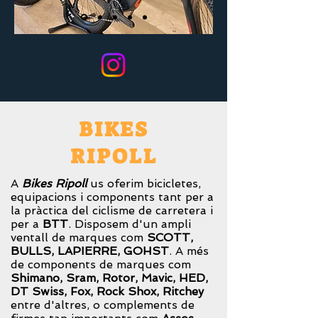
BIKES
RIPOLL
A
Bikes Ripoll
us oferim bicicletes,
equipacions i components tant per a
la pràctica del ciclisme de carretera i
per a
BTT
. Disposem d'un ampli
ventall de marques com
SCOTT,
BULLS, LAPIERRE, GOHST
. A més
de components de marques com
Shimano, Sram, Rotor, Mavic, HED,
DT Swiss, Fox, Rock Shox, Ritchey
entre d'altres, o complements de