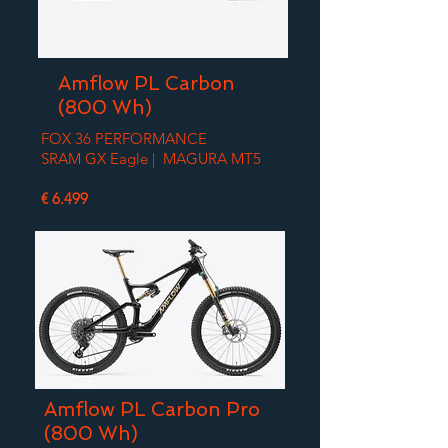
Amflow PL Carbon
(800 Wh)
FOX 36 PERFORMANCE
SRAM GX Eagle | MAGURA MT5
€ 6.499
Amflow PL Carbon Pro
(800 Wh)