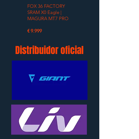
FOX 36 FACTORY
SRAM X0 Eagle |
MAGURA MT7 PRO
€ 9.999
Distribuidor oficial